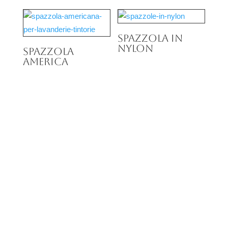
Spazzola in
nylon
Spazzola
America
spazzole,
piccozze e scopette