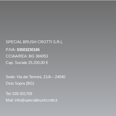
SPECIAL BRUSH CROTTI S.R.L
P.IVA:
03503230165
CCIAA/REA: BG 384053
Cap. Sociale 25.200,00 €
Sede: Via dei Termini, 21/A – 24040
Osio Sopra (BG)
Tel:
035 501709
Mail:
info@specialbrushcrotti.it