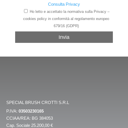
Consulta Privacy
Ho letto e accettato la normativa sulla Privacy –
cookies policy in conformità al regolamento europeo
679/16 (GDPR)
Invia
SPECIAL BRUSH CROTTI S.R.L
P.IVA:
03503230165
CCIAA/REA: BG 384053
Cap. Sociale 25.200,00 €