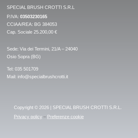
SPECIAL BRUSH CROTTI S.R.L
P.IVA:
03503230165
CCIAA/REA: BG 384053
Cap. Sociale 25.200,00 €
Sede: Via dei Termini, 21/A – 24040
Osio Sopra (BG)
Tel:
035 501709
Mail:
info@specialbrushcrotti.it
Copyright © 2026 | SPECIAL BRUSH CROTTI S.R.L.
Privacy policy
–
Preferenze cookie