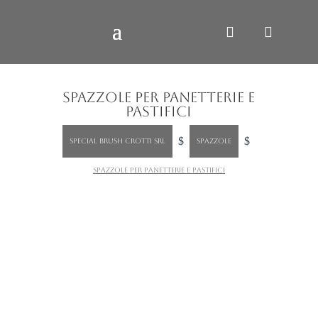
SPAZZOLE PER PANETTERIE E
PASTIFICI
$
$
SPECIAL BRUSH CROTTI SRL
Spazzole
Spazzole per panetterie e pastifici