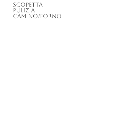
Scopetta
pulizia
camino/forno
un fornitore
d’eccellenza sia per imprese ed esercizi
commerciali