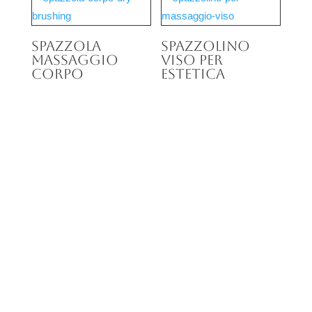
Spazzola
Spazzolino
massaggio
viso per
corpo
estetica
L’esperienza secolare
spazzole su misura di elevata
qualità