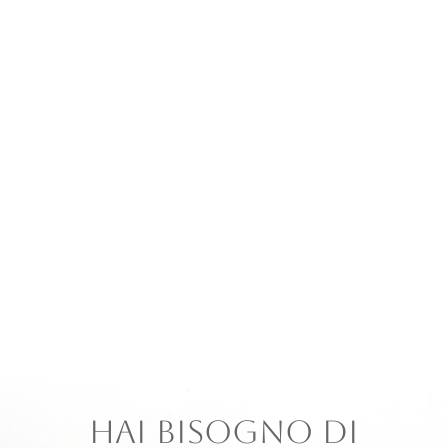
un
tocco di classe alle tue spazzole
serigrafando
con incisione laser il logo del tuo centro estetico
contatta il personale di Special Brush
Crotti
territorio nazionale
HAI BISOGNO DI