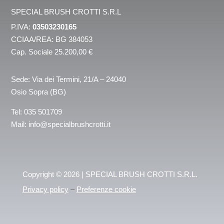
SPECIAL BRUSH CROTTI S.R.L
P.IVA:
03503230165
CCIAA/REA: BG 384053
Cap. Sociale 25.200,00 €
Sede: Via dei Termini, 21/A – 24040
Osio Sopra (BG)
Tel:
035 501709
Mail:
info@specialbrushcrotti.it
Copyright © 2026 | SPECIAL BRUSH CROTTI S.R.L.
Privacy policy
–
Preferenze cookie